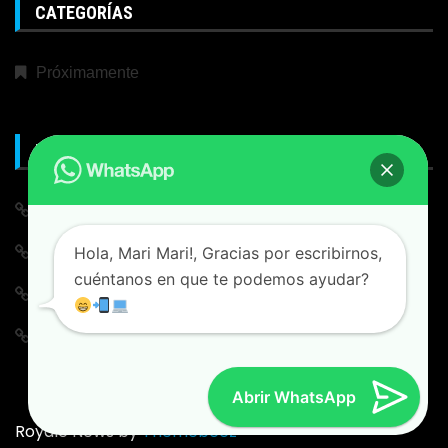
CATEGORÍAS
Próximamente
META
Iniciar Sesión
Hola, Mari Mari!, Gracias por escribirnos,
Alimentación de entradas
cuéntanos en que te podemos ayudar?
Feed de comentarios
WordPress.org
Abrir WhatsApp
Royale News by
Themebeez