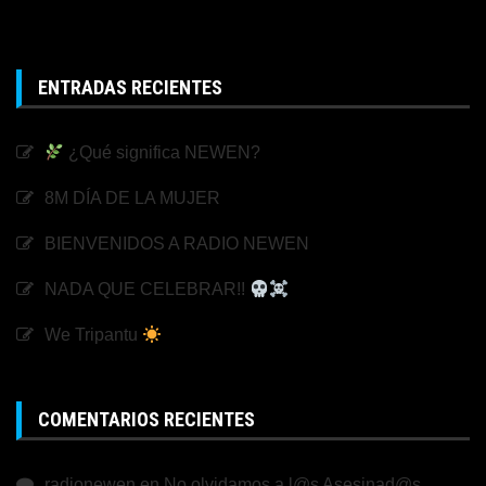
ENTRADAS RECIENTES
¿Qué significa NEWEN?
8M DÍA DE LA MUJER
BIENVENIDOS A RADIO NEWEN
NADA QUE CELEBRAR!!
We Tripantu
COMENTARIOS RECIENTES
radionewen
en
No olvidamos a l@s Asesinad@s