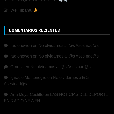
We Tripantu
COMENTARIOS RECIENTES
radionewen
en
No olvidamos a l@s Asesinad@s
radionewen
en
No olvidamos a l@s Asesinad@s
Ornella
en
No olvidamos a l@s Asesinad@s
Ignacio Montenegro
en
No olvidamos a l@s
Asesinad@s
Ana Moya Castillo
en
LAS NOTICIAS DEL DEPORTE
EN RADIO NEWEN