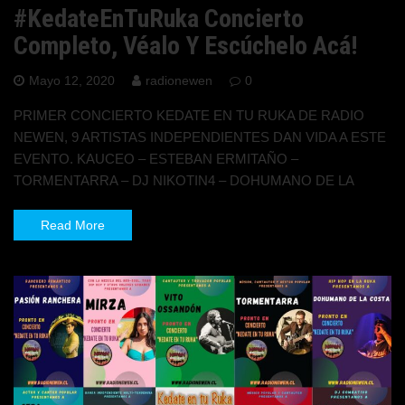
#KedateEnTuRuka Concierto
Completo, Véalo Y Escúchelo Acá!
Mayo 12, 2020
radionewen
0
PRIMER CONCIERTO KEDATE EN TU RUKA DE RADIO
NEWEN, 9 ARTISTAS INDEPENDIENTES DAN VIDA A ESTE
EVENTO. KAUCEO – ESTEBAN ERMITAÑO –
TORMENTARRA – DJ NIKOTIN4 – DOHUMANO DE LA
Read More