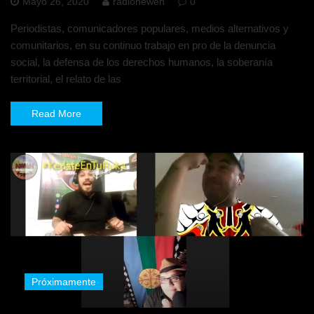
Mayo 26, 2020
radionewen
0
Periodistas, comunicadores populares, medios alternativos y
comunitarios, en su continuo trabajo en pro de la denuncia
social, la defensa de los derechos humanos, la soberanía
territorial, el relato de las
Read More
Próximamente