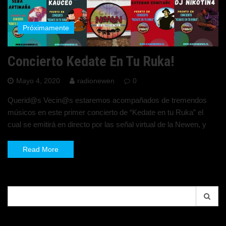
Próximamente
Concierto Kedate En Tu Ruka!
Mayo 4, 2020
radionewen
0
Querid@s Vecin@s estaremos acompañados de tremendos
músicos en este primer concierto de “Kedate en tu Ruka” el
cual se emitirá en directo por las señal virtual de la Newen, y
Read More
Search
for: