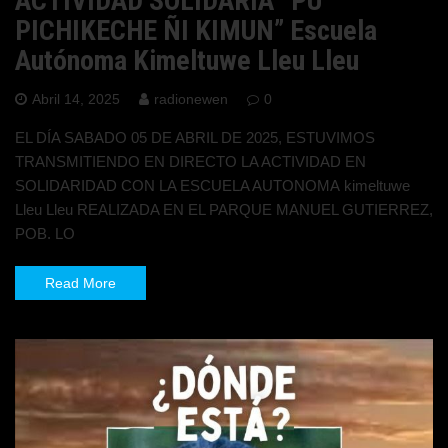
ACTIVIDAD SOLIDARIA “PU
PICHIKECHE ÑI KIMUN” Escuela
Autónoma Kimeltuwe Lleu Lleu
Abril 14, 2025
radionewen
0
EL DÍA SABADO 05 DE ABRIL DE 2025, ESTUVIMOS
TRANSMITIENDO EN DIRECTO LA ACTIVIDAD EN
SOLIDARIDAD CON LA ESCUELA AUTONOMA kimeltuwe
Lleu Lleu REALIZADA EN EL PARQUE MANUEL GUTIERREZ,
POB. LO
Read More