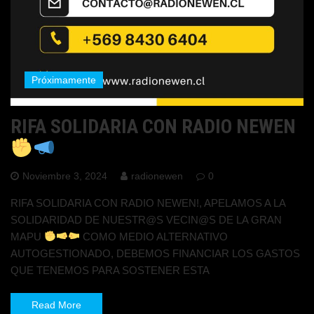
Próximamente
RIFA SOLIDARIA CON RADIO NEWEN
Noviembre 3, 2024
radionewen
0
RIFA SOLIDARIA CON RADIO NEWEN!, APELAMOS A LA
SOLIDARIDAD DE NUESTR@S VECIN@S DE LA GRAN
MAPU
COMO MEDIO ALTERNATIVO
AUTOGESTIONADO, DEBEMOS FINANCIAR LOS GASTOS
QUE TENEMOS PARA SOSTENER ESTA
Read More