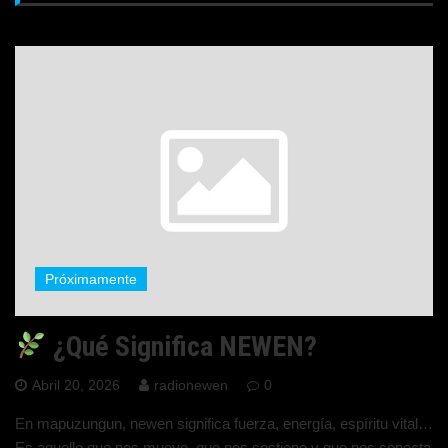
Próximamente
¿Qué Significa NEWEN?
Abril 20, 2026
radionewen
0
En mapuzungun, newen significa fuerza, energía, espíritu vital…
Es aquello que nos mueve, que nos sostiene y que nos conecta