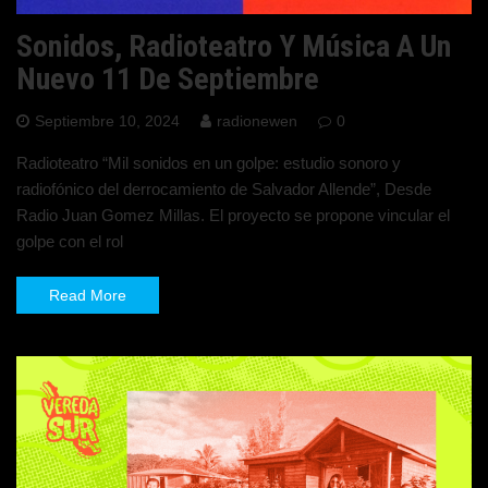
Sonidos, Radioteatro Y Música A Un
Nuevo 11 De Septiembre
Septiembre 10, 2024
radionewen
0
Radioteatro “Mil sonidos en un golpe: estudio sonoro y
radiofónico del derrocamiento de Salvador Allende”, Desde
Radio Juan Gomez Millas. El proyecto se propone vincular el
golpe con el rol
Read More