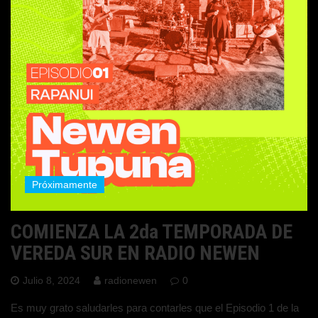
Próximamente
COMIENZA LA 2da TEMPORADA DE
VEREDA SUR EN RADIO NEWEN
Julio 8, 2024
radionewen
0
Es muy grato saludarles para contarles que el Episodio 1 de la