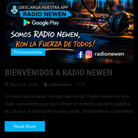
Próximamente
BIENVENIDOS A RADIO NEWEN
Marzo 6, 2026
radionewen
0
¡Ya está funcionando nuestro dial virtual! Radio Newen es una
radio comunitaria que nace desde el territorio, desde la palabra,
la cultura y la fuerza de nuestra gente. Transmitimos contenidos
Read More