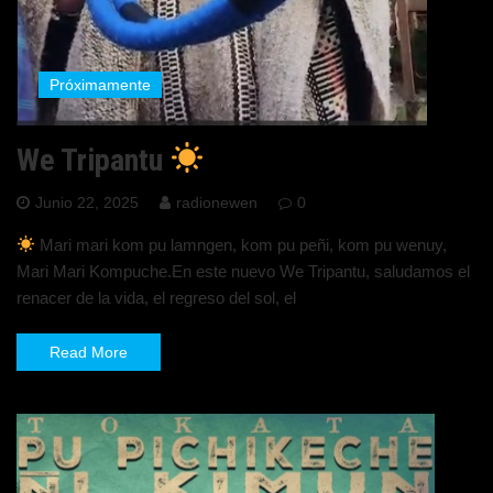
Próximamente
We Tripantu
Junio 22, 2025
radionewen
0
Mari mari kom pu lamngen, kom pu peñi, kom pu wenuy,
Mari Mari Kompuche.En este nuevo We Tripantu, saludamos el
renacer de la vida, el regreso del sol, el
Read More