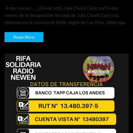
A dos meses… ¿Dónde está Julia Chuñil Catricura? A dos
meses de la desaparición forzada de Julia Chuñil Catricura,
referente en la comuna de Mafil, región de Los Ríos, Wallmapu
Read More