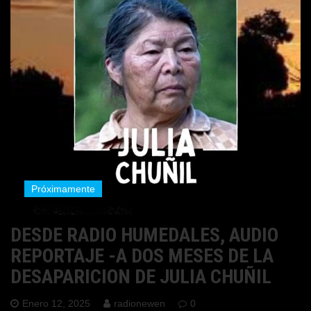
Próximamente
DESDE RADIO HUMEDALES, AUDIO
REPORTAJE -A DOS MESES DE LA
DESAPARICION DE JULIA CHUÑIL
Enero 12, 2025
radionewen
0