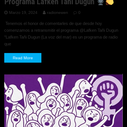
Programa Lafken Tañi Dugun
Marzo 19, 2024
radionewen
0
Tenemos el honor de comentarles de que desde hoy
comenzamos a retransmitir el programa @Lafken Tañi Dugun
“Lafken Tañi Dugun (La voz del mar) es un programa de radio
que
Read More