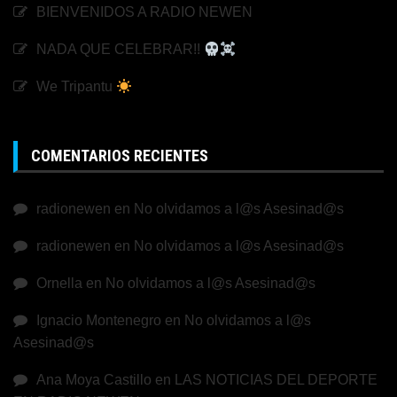
BIENVENIDOS A RADIO NEWEN
NADA QUE CELEBRAR!!
We Tripantu
COMENTARIOS RECIENTES
radionewen
en
No olvidamos a l@s Asesinad@s
radionewen
en
No olvidamos a l@s Asesinad@s
Ornella
en
No olvidamos a l@s Asesinad@s
Ignacio Montenegro
en
No olvidamos a l@s
Asesinad@s
Ana Moya Castillo
en
LAS NOTICIAS DEL DEPORTE