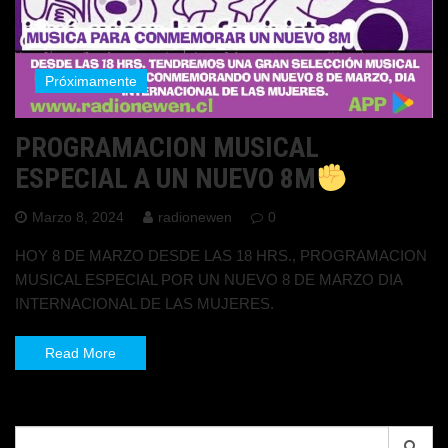
Próximamente
PROGRAMACION MUSICAL
ESPECIAL A UN NUEVO 8M
Marzo 8, 2024
radionewen
0
HOY 8 DE MARZO DESDE LAS 18 HRS., PROGRAMACION
MUSICAL ESPECIAL POR UN NUEVO 8 DE MARZO DIA
INTERNACIONAL DE LAS MUJERES.
Read More
Search