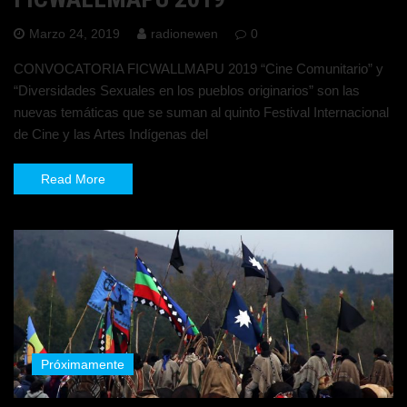
Marzo 24, 2019
radionewen
0
CONVOCATORIA FICWALLMAPU 2019 “Cine Comunitario” y
“Diversidades Sexuales en los pueblos originarios” son las
nuevas temáticas que se suman al quinto Festival Internacional
de Cine y las Artes Indígenas del
Read More
Próximamente