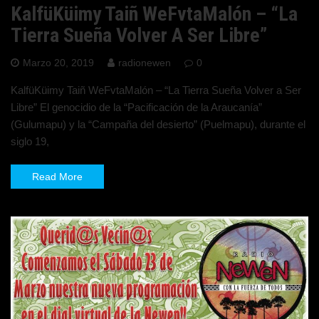
KalfüKüimy Taiñ WeFvtaMalón – “La
Tierra Sueña Volver A Ser Libre”
Marzo 20, 2019
radionewen
0
KalfüKüimy Taiñ WeFvtaMalón – “La Tierra Sueña Volver a Ser
Libre” El genocidio de la “Pacificación de la Araucanía”
(Gulumapu) y la “Campaña del desierto” (Puelmapu), durante el
siglo 19,
Read More