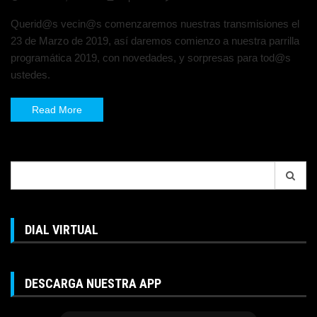
Querid@s vecin@s comenzaremos nuestras transmisiones el
23 de Marzo de 2019, así daremos comienzo a nuestra parrilla
programática 2019, con novedades, y sorpresas para tod@s
ustedes.
Read More
Search
for:
DIAL VIRTUAL
DESCARGA NUESTRA APP