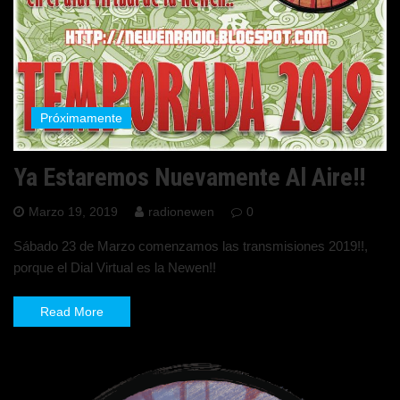
Próximamente
Ya Estaremos Nuevamente Al Aire!!
Marzo 19, 2019
radionewen
0
Sábado 23 de Marzo comenzamos las transmisiones 2019!!,
porque el Dial Virtual es la Newen!!
Read More