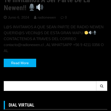
Newen!!
Junio 6, 2024
radionewen
0
L@S INVITAMOS A QUE SEAN PARTE DE RADIO NEWEN
QUERID@S VECIN@S DE ESTA GRAN MAPU
CONTACTENOS A TRAVES DEL CORREO
contacto@radionewen.cl , AL WHATSAPP +56 9 4211 0356 O
AL
Read More
Search
for:
DIAL VIRTUAL