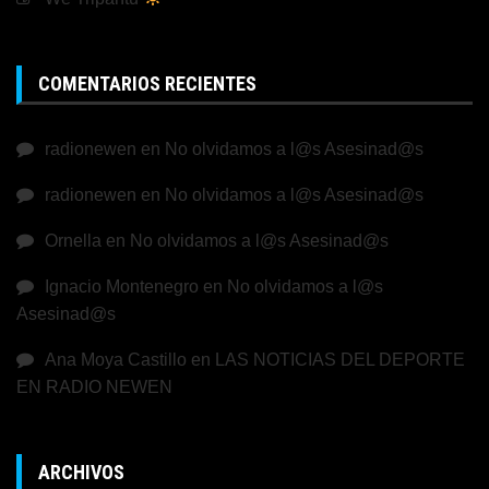
COMENTARIOS RECIENTES
radionewen
en
No olvidamos a l@s Asesinad@s
radionewen
en
No olvidamos a l@s Asesinad@s
Ornella
en
No olvidamos a l@s Asesinad@s
Ignacio Montenegro
en
No olvidamos a l@s
Asesinad@s
Ana Moya Castillo
en
LAS NOTICIAS DEL DEPORTE
EN RADIO NEWEN
ARCHIVOS