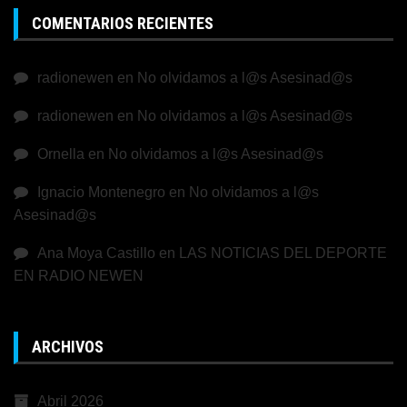
COMENTARIOS RECIENTES
radionewen
en
No olvidamos a l@s Asesinad@s
radionewen
en
No olvidamos a l@s Asesinad@s
Ornella
en
No olvidamos a l@s Asesinad@s
Ignacio Montenegro
en
No olvidamos a l@s
Asesinad@s
Ana Moya Castillo
en
LAS NOTICIAS DEL DEPORTE
EN RADIO NEWEN
ARCHIVOS
Abril 2026