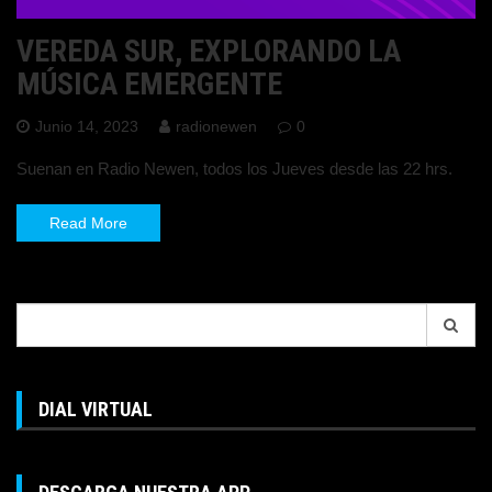
VEREDA SUR, EXPLORANDO LA
MÚSICA EMERGENTE
Junio 14, 2023
radionewen
0
Suenan en Radio Newen, todos los Jueves desde las 22 hrs.
Read More
Search
for:
DIAL VIRTUAL