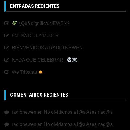
ENTRADAS RECIENTES
¿Qué significa NEWEN?
8M DÍA DE LA MUJER
BIENVENIDOS A RADIO NEWEN
NADA QUE CELEBRAR!!
We Tripantu
COMENTARIOS RECIENTES
radionewen
en
No olvidamos a l@s Asesinad@s
radionewen
en
No olvidamos a l@s Asesinad@s