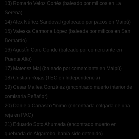
13) Romario Veloz Cortés (baleado por milicos en La
Serena)
14) Alex Núñez Sandoval (golpeado por pacos en Maipú)
15) Valeska Carmona López (baleada por milicos en San
Bernardo)
16) Agustín Coro Conde (baleado por comerciante en
Puente Alto)
17) Matensz Maj (baleado por comerciante en Maipú)
18) Cristian Rojas (TEC en Independencia)
19) César Mallea González (encontrado muerto interior de
comisaría Peñaflor)
20) Daniela Carrasco “mimo”(encontrada colgada de una
reja en PAC)
21) Eduardo Soto Ahumada (encontrado muerto en
quebrada de Algarrobo, había sido detenido)