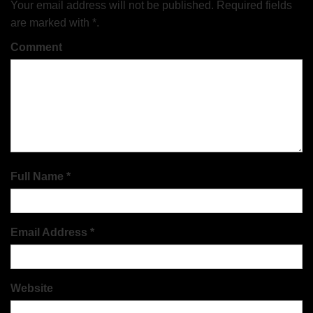
Your email address will not be published. Required fields
are marked with *.
Comment
Full Name *
Email Address *
Website