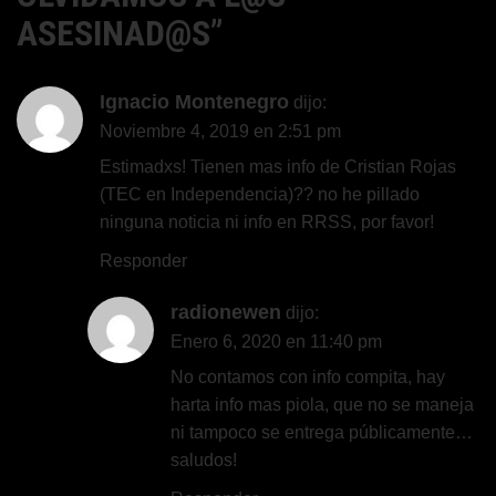
ASESINAD@S
”
Ignacio Montenegro
dijo:
Noviembre 4, 2019 en 2:51 pm
Estimadxs! Tienen mas info de Cristian Rojas
(TEC en Independencia)?? no he pillado
ninguna noticia ni info en RRSS, por favor!
Responder
radionewen
dijo:
Enero 6, 2020 en 11:40 pm
No contamos con info compita, hay
harta info mas piola, que no se maneja
ni tampoco se entrega públicamente…
saludos!