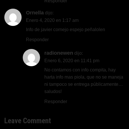
Responder
Ornella
dijo:
Enero 4, 2020 en 1:17 am
Info de javier cornejo espejo peñalolen
Responder
radionewen
dijo:
Enero 6, 2020 en 11:41 pm
No contamos con info compita, hay
harta info mas piola, que no se maneja
ni tampoco se entrega públicamente…
saludos!
Responder
Leave Comment