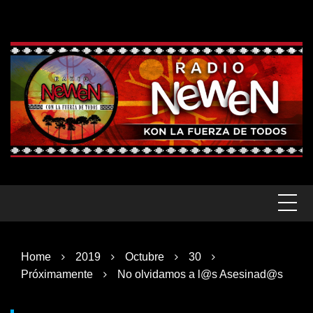
Skip
to
content
Home
2019
Octubre
30
Próximamente
No olvidamos a l@s Asesinad@s