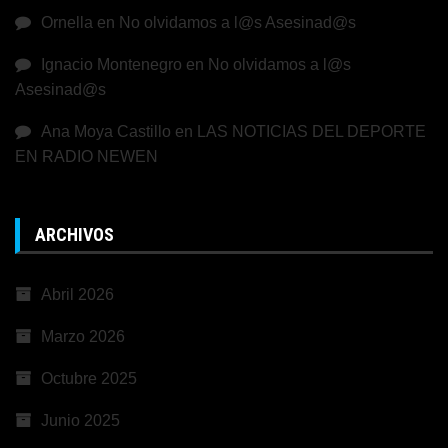
Ornella
en
No olvidamos a l@s Asesinad@s
Ignacio Montenegro
en
No olvidamos a l@s
Asesinad@s
Ana Moya Castillo
en
LAS NOTICIAS DEL DEPORTE
EN RADIO NEWEN
ARCHIVOS
Abril 2026
Marzo 2026
Octubre 2025
Junio 2025