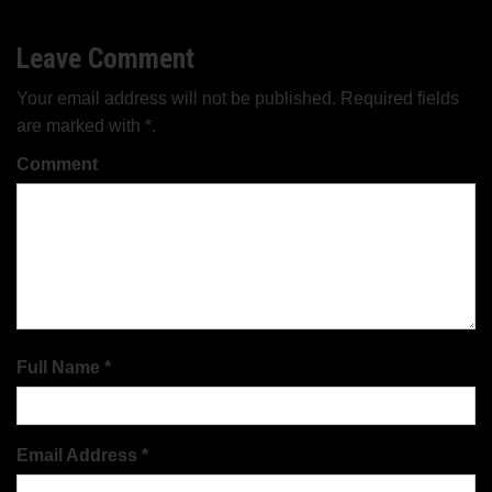
entradas
Leave Comment
Your email address will not be published. Required fields
are marked with *.
Comment
Full Name *
Email Address *