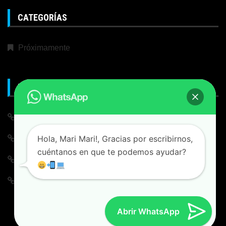
CATEGORÍAS
Próximamente
META
Iniciar Sesión
Hola, Mari Mari!, Gracias por escribirnos,
Alimentación de entradas
cuéntanos en que te podemos ayudar?
Feed de comentarios
WordPress.org
Abrir WhatsApp