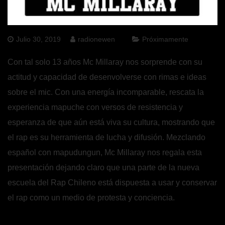
Julio 30, 2019
radionewen
Próximamente
Con tal solo 13 años Mc Millaray nos sorprende con su
actitud y capacidad de desenvolverse con rimas e ideas
sobre el mic. Con una energía incomparable, rescata la
experiencia mapuche con versos de resistencia y
esperanza de que aún está viva su cultura, mostrando que
el rap es su herramienta de lucha y difusión. Mezclando
español con mapudungun, Mc Millaray nos regala esta
presentación dejando claro que una parte de la nueva
escuela del Rap Chileno está dispuesta a usar y conservar
el rap como un medio de protesta y conciencia.