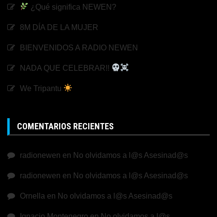
¿Qué significa NEWEN?
8M DÍA DE LA MUJER
BIENVENIDOS A RADIO NEWEN
NADA QUE CELEBRAR!!
We Tripantu
COMENTARIOS RECIENTES
radionewen
en
No olvidamos a l@s Asesinad@s
radionewen
en
No olvidamos a l@s Asesinad@s
Ornella
en
No olvidamos a l@s Asesinad@s
Ignacio Montenegro
en
No olvidamos a l@s