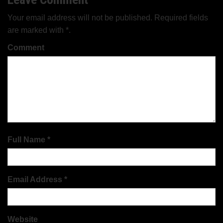
Your email address will not be published. Required fields
are marked with *.
Comment
Full Name *
Email Address *
Website