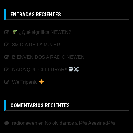
ENTRADAS RECIENTES
¿Qué significa NEWEN?
8M DÍA DE LA MUJER
BIENVENIDOS A RADIO NEWEN
NADA QUE CELEBRAR!!
We Tripantu
COMENTARIOS RECIENTES
radionewen
en
No olvidamos a l@s Asesinad@s