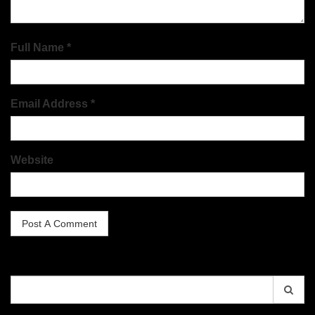
Full Name *
Email Address *
Website
Search
for: