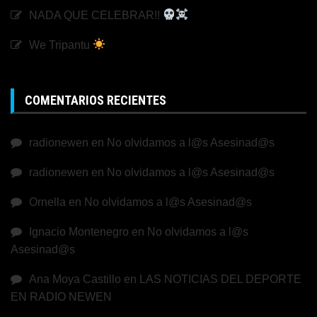
NADA QUE CELEBRAR!!
We Tripantu
COMENTARIOS RECIENTES
radionewen
en
No olvidamos a l@s Asesinad@s
radionewen
en
No olvidamos a l@s Asesinad@s
Ornella
en
No olvidamos a l@s Asesinad@s
Ignacio Montenegro
en
No olvidamos a l@s
Asesinad@s
Ana Moya Castillo
en
LAS NOTICIAS DEL DEPORTE
EN RADIO NEWEN