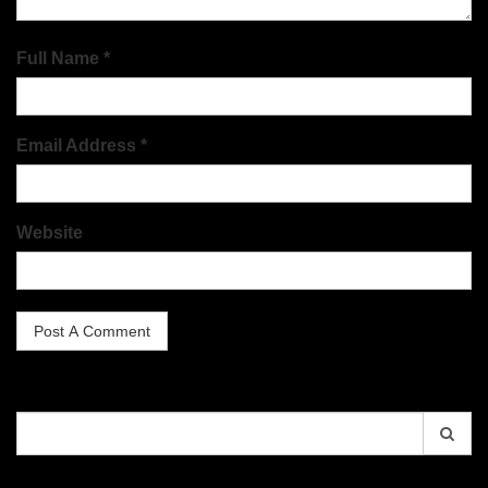
Full Name *
Email Address *
Website
Search
for: