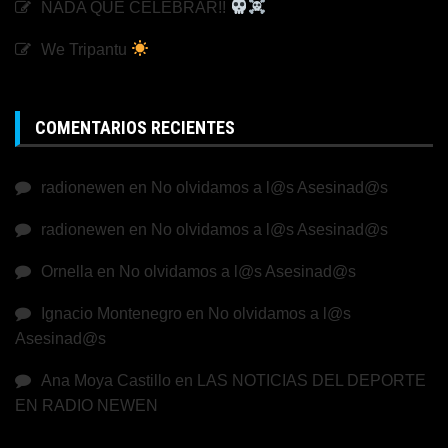
NADA QUE CELEBRAR!!
We Tripantu
COMENTARIOS RECIENTES
radionewen
en
No olvidamos a l@s Asesinad@s
radionewen
en
No olvidamos a l@s Asesinad@s
Ornella
en
No olvidamos a l@s Asesinad@s
Ignacio Montenegro
en
No olvidamos a l@s
Asesinad@s
Ana Moya Castillo
en
LAS NOTICIAS DEL DEPORTE
EN RADIO NEWEN