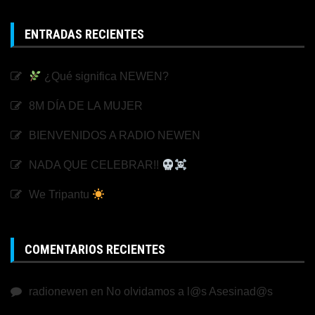
ENTRADAS RECIENTES
¿Qué significa NEWEN?
8M DÍA DE LA MUJER
BIENVENIDOS A RADIO NEWEN
NADA QUE CELEBRAR!!
We Tripantu
COMENTARIOS RECIENTES
radionewen
en
No olvidamos a l@s Asesinad@s