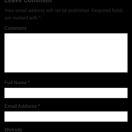
Your email address will not be published. Required fields
are marked with *.
Comment
Full Name *
Email Address *
Website