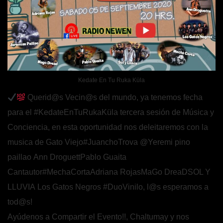
Kedate En Tu Ruka Küla
Querid@s Vecin@s del mundo, ya tenemos fecha
para el
#KedateEnTuRukaKüla
tercera sesión de Música y
Conciencia, en esta oportunidad nos deleitaremos con la
musica de
Gato Viejo
#JuanchoTrova
@Yeremi pino
paillao
Ann Droguett
Pablo Guaita
Cantautor
#MechaCorta
Adriana Rojas
MaGo DreaD
SOL Y
LLUVIA
Los Gatos Negros
#DuoVinilo
, l@s esperamos a
tod@s!
Ayúdenos a Compartir el Evento!!, Chaltumay y nos