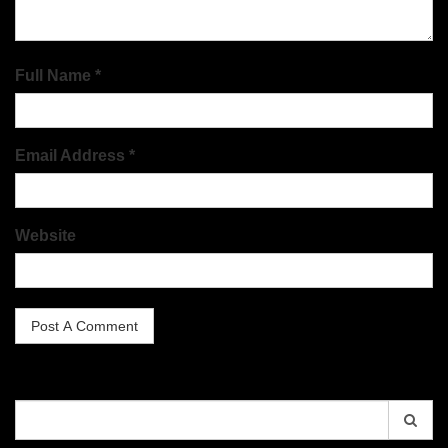
Full Name *
Email Address *
Website
Search
for: