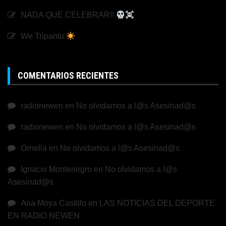
NADA QUE CELEBRAR!!
We Tripantu
COMENTARIOS RECIENTES
radionewen
en
No olvidamos a l@s Asesinad@s
radionewen
en
No olvidamos a l@s Asesinad@s
Ornella
en
No olvidamos a l@s Asesinad@s
Ignacio Montenegro
en
No olvidamos a l@s
Asesinad@s
Ana Moya Castillo
en
LAS NOTICIAS DEL DEPORTE
EN RADIO NEWEN