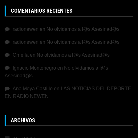
COMENTARIOS RECIENTES
radionewen
en
No olvidamos a l@s Asesinad@s
radionewen
en
No olvidamos a l@s Asesinad@s
Ornella
en
No olvidamos a l@s Asesinad@s
Ignacio Montenegro
en
No olvidamos a l@s
Asesinad@s
Ana Moya Castillo
en
LAS NOTICIAS DEL DEPORTE
EN RADIO NEWEN
ARCHIVOS