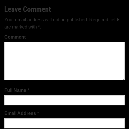
entradas
Leave Comment
Your email address will not be published. Required fields
are marked with *.
Comment
Full Name *
Email Address *