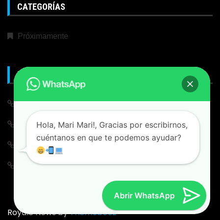
CATEGORÍAS
Próximamente
META
Iniciar Sesión
Hola, Mari Mari!, Gracias por escribirnos,
Alimentación de entradas
cuéntanos en que te podemos ayudar?
Feed de comentarios
WordPress.org
Abrir WhatsApp
Royale News by
Themebeez