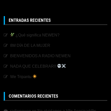
ENTRADAS RECIENTES
¿Qué significa NEWEN?
8M DÍA DE LA MUJER
BIENVENIDOS A RADIO NEWEN
NADA QUE CELEBRAR!!
We Tripantu
COMENTARIOS RECIENTES
radionewen
en
No olvidamos a l@s Asesinad@s