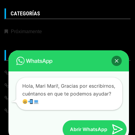
CATEGORÍAS
Próximamente
META
Iniciar Sesión
Hola, Mari Mari!, Gracias por escribirnos,
Alimentación de entradas
cuéntanos en que te podemos ayudar?
Feed de comentarios
WordPress.org
Abrir WhatsApp