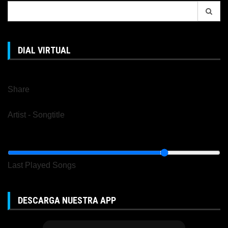
Search
for:
DIAL VIRTUAL
Share
Artist
-
Songtitle
Last Played Songs
DESCARGA NUESTRA APP