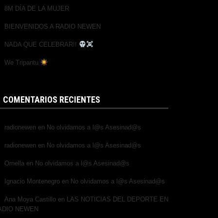
8M DÍA DE LA MUJER
BIENVENIDOS A RADIO NEWEN
NADA QUE CELEBRAR!!
We Tripantu
COMENTARIOS RECIENTES
radionewen
en
No olvidamos a l@s Asesinad@s
radionewen
en
No olvidamos a l@s Asesinad@s
Ornella
en
No olvidamos a l@s Asesinad@s
Ignacio Montenegro
en
No olvidamos a l@s Asesinad@s
Ana Moya Castillo
en
LAS NOTICIAS DEL DEPORTE EN
ADIO NEWEN