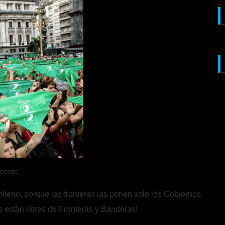
mente
leno, porque las fronteras las ponen solo los Gobiernos
es están libres de Fronteras y Banderas!