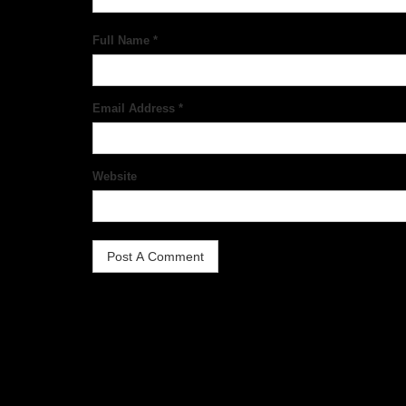
Full Name *
Email Address *
Website