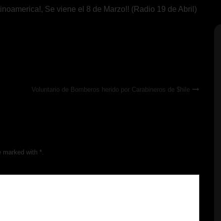
noamerica!, Se viene el 8 de Marzo!! (Radio 19 de Abril)
Voluntario de Bomberos herido por Carabineros de $hile
e marked with *.