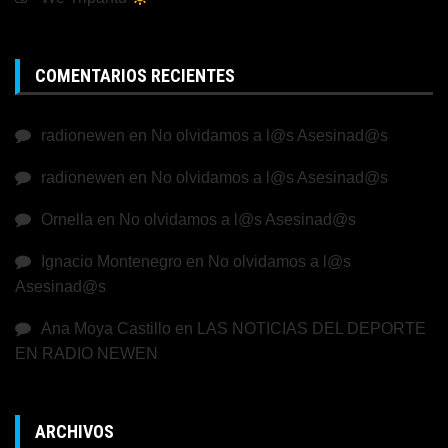
COMENTARIOS RECIENTES
radionewen
en
No olvidamos a l@s Asesinad@s
radionewen
en
No olvidamos a l@s Asesinad@s
Ornella
en
No olvidamos a l@s Asesinad@s
Ignacio Montenegro
en
No olvidamos a l@s
Asesinad@s
Ana Moya Castillo
en
LAS NOTICIAS DEL DEPORTE
EN RADIO NEWEN
ARCHIVOS