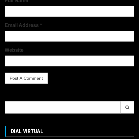
Full Name *
Email Address *
Website
Search
for:
DIAL VIRTUAL