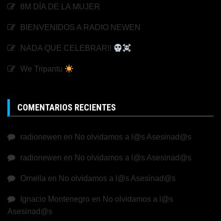
8M DÍA DE LA MUJER
BIENVENIDOS A RADIO NEWEN
NADA QUE CELEBRAR!!
We Tripantu
COMENTARIOS RECIENTES
radionewen
en
No olvidamos a l@s Asesinad@s
radionewen
en
No olvidamos a l@s Asesinad@s
Ornella
en
No olvidamos a l@s Asesinad@s
Ignacio Montenegro
en
No olvidamos a l@s
Asesinad@s