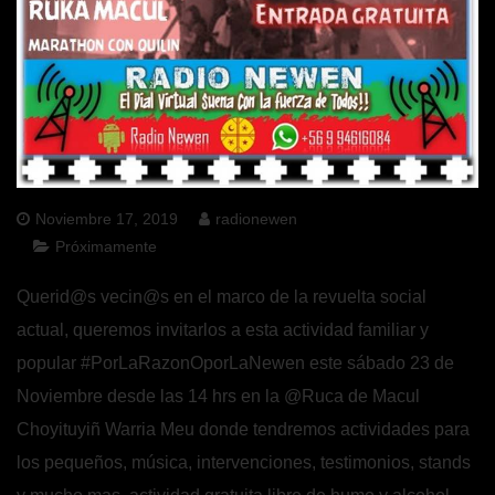
Noviembre 17, 2019
radionewen
Próximamente
Querid@s vecin@s en el marco de la revuelta social
actual, queremos invitarlos a esta actividad familiar y
popular
#PorLaRazonOporLaNewen
este sábado 23 de
Noviembre desde las 14 hrs en la @Ruca de Macul
Choyituyiñ Warria Meu donde tendremos actividades para
los pequeños, música, intervenciones, testimonios, stands