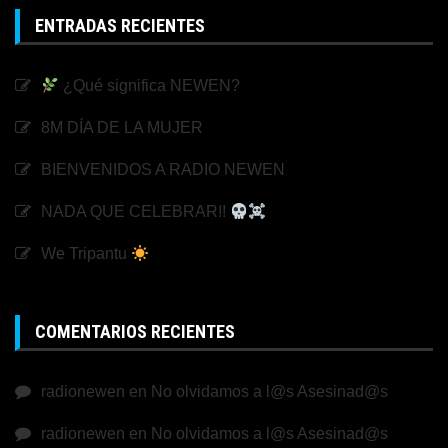
ENTRADAS RECIENTES
¿Qué significa NEWEN?
8M DÍA DE LA MUJER
BIENVENIDOS A RADIO NEWEN
NADA QUE CELEBRAR!!
We Tripantu
COMENTARIOS RECIENTES
radionewen
en
No olvidamos a l@s Asesinad@s
radionewen
en
No olvidamos a l@s Asesinad@s