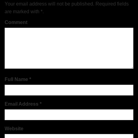
Your email address will not be published. Required fields
are marked with *.
Comment
Full Name *
Email Address *
Website