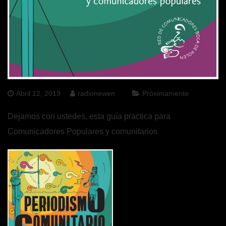
Abril 12, 2019
radionewen
Próximamente
Dejamos con ustedes, esta guía practica para
Comunicadores Populares y comunitarios