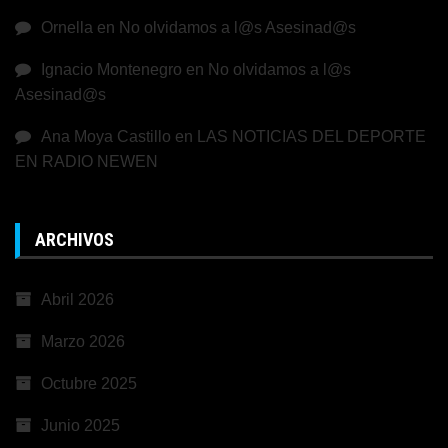
Ornella
en
No olvidamos a l@s Asesinad@s
Ignacio Montenegro
en
No olvidamos a l@s
Asesinad@s
Ana Moya Castillo
en
LAS NOTICIAS DEL DEPORTE
EN RADIO NEWEN
ARCHIVOS
Abril 2026
Marzo 2026
Octubre 2025
Junio 2025