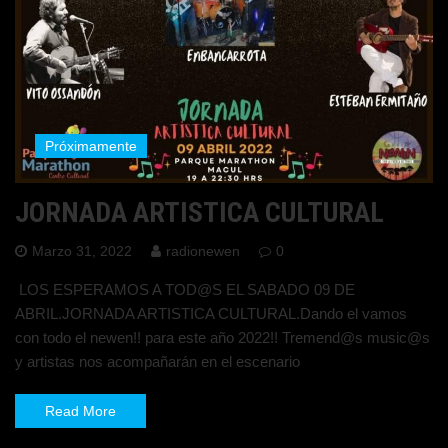
Próximamente
JORNADA ARTISTICA CULTURAL
Marzo 31, 2022
radionewen
0
LOS ESPERAMOS A TOD@S EL SABADO 09 DE
ABRIL.JORNADA ARTISTICA CULTURAL.Dando el vamos
con todo el newen!! para este año 2022!! Tremend@s music@s
y artistas nos acompañarán en el escenario
Read More