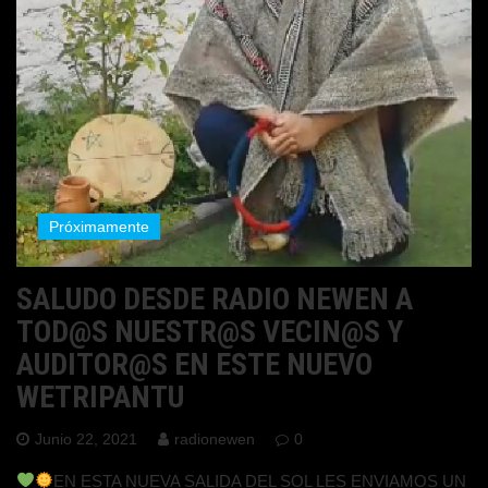
Próximamente
SALUDO DESDE RADIO NEWEN A
TOD@S NUESTR@S VECIN@S Y
AUDITOR@S EN ESTE NUEVO
WETRIPANTU
Junio 22, 2021
radionewen
0
EN ESTA NUEVA SALIDA DEL SOL LES ENVIAMOS UN