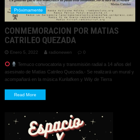
Próximamente
CONMEMORACION POR MATIAS
CATRILEO QUEZADA
Enero 5, 2022
radionewen
0
Temuco convocatoria y transmisión radial a 14 años del
asesinato de Matías Catrileo Quezada.- Se realizará un mural y
acompañará en la música Kurilafken y Wily de Tierra
Read More