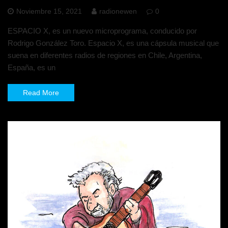
Noviembre 15, 2021
radionewen
0
ESPACIO X, es un nuevo microprograma, conducido por
Rodrigo González Toro. Espacio X, es una cápsula musical que
suena en diferentes radios de regiones en Chile, Argentina,
España, es un
Read More