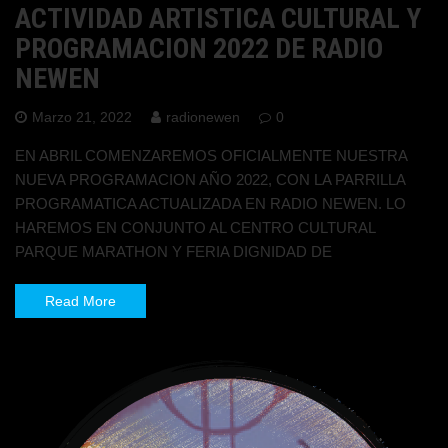
ACTIVIDAD ARTISTICA CULTURAL Y
PROGRAMACION 2022 DE RADIO
NEWEN
Marzo 21, 2022
radionewen
0
EN ABRIL COMENZAREMOS OFICIALMENTE NUESTRA
NUEVA PROGRAMACION AÑO 2022, CON LA PARRILLA
PROGRAMATICA ACTUALIZADA EN RADIO NEWEN. LO
HAREMOS EN CONJUNTO AL CENTRO CULTURAL
PARQUE MARATHON Y FERIA DIGNIDAD DE
Read More