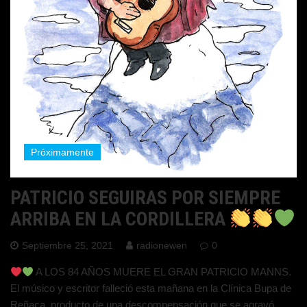
Próximamente
PATRICIO SEGUIRAS POR SIEMPRE
ARRIBA EN LA CORDILLERA
Septiembre 25, 2021
radionewen
0
A LOS 84 AÑOS MUERE EL GRAN PATRICIO MANNS.
El músico y escritor falleció esta mañana en la Clínica Bupa de
Reñaca, producto de una descompensación que se agravó