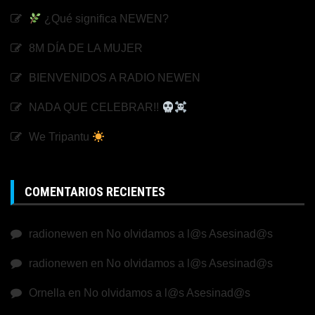
¿Qué significa NEWEN?
8M DÍA DE LA MUJER
BIENVENIDOS A RADIO NEWEN
NADA QUE CELEBRAR!!
We Tripantu
COMENTARIOS RECIENTES
radionewen
en
No olvidamos a l@s Asesinad@s
radionewen
en
No olvidamos a l@s Asesinad@s
Ornella
en
No olvidamos a l@s Asesinad@s