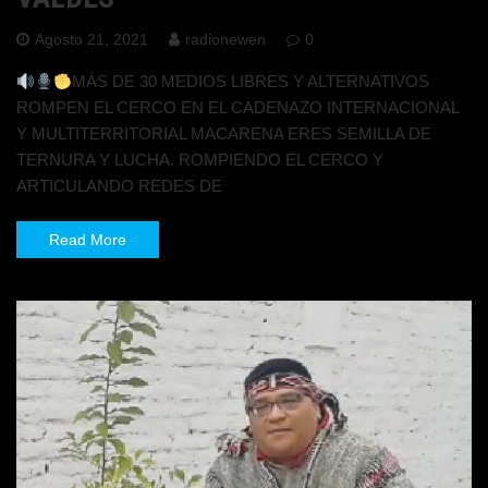
Agosto 21, 2021
radionewen
0
MÁS DE 30 MEDIOS LIBRES Y ALTERNATIVOS
ROMPEN EL CERCO EN EL CADENAZO INTERNACIONAL
Y MULTITERRITORIAL MACARENA ERES SEMILLA DE
TERNURA Y LUCHA. ROMPIENDO EL CERCO Y
ARTICULANDO REDES DE
Read More