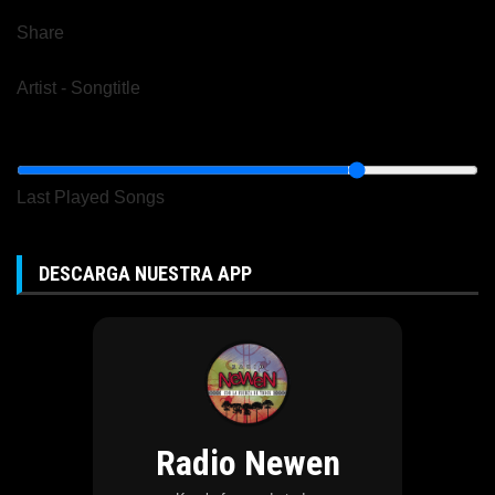
Share
Artist
-
Songtitle
Last Played Songs
DESCARGA NUESTRA APP
Radio Newen