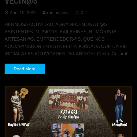
VECIN@S
Abril 10, 2022
radionewen
0
HERMOSA ACTIVIDAD, AGRADECEMOS A L@S
ASISTENTES, MUSICOS, BAILARINES, HUMORISTA,
ARTESAN@S, EMPRENDEDOR@S, QUE NOS
ACOMPAÑARON EN ESTA BELLA JORNADA QUE DA PIE
INICIAL A LAS ACTIVIDADES DEL AÑO DEL Centro Cultural
Read More