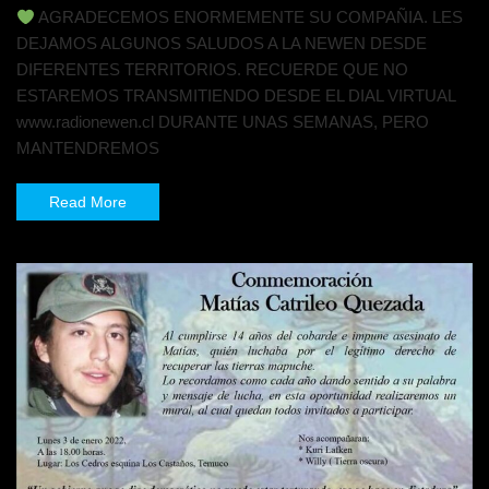
AGRADECEMOS ENORMEMENTE SU COMPAÑIA. LES
DEJAMOS ALGUNOS SALUDOS A LA NEWEN DESDE
DIFERENTES TERRITORIOS. RECUERDE QUE NO
ESTAREMOS TRANSMITIENDO DESDE EL DIAL VIRTUAL
www.radionewen.cl DURANTE UNAS SEMANAS, PERO
MANTENDREMOS
Read More