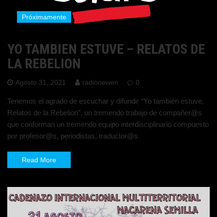
Próximamente
YO TAMBIEN ESTUVE – RELATOS DE
LA REBELION
Agosto 31, 2021
radionewen
0
Tenemos el agrado de escuchar y difundir “Yo también estuve,
Relatos de la Rebelion”, un tremendo trabajo de compañer@s
que conforman un tremendo equipo interdisciplinario compuesto
por profesor@s, periodistas, traductor@s
Read More