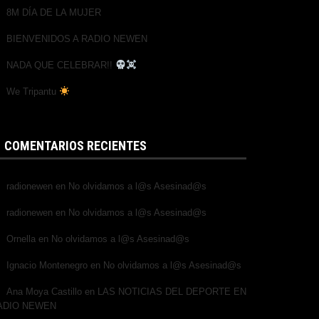
8M DÍA DE LA MUJER
BIENVENIDOS A RADIO NEWEN
NADA QUE CELEBRAR!!
We Tripantu
COMENTARIOS RECIENTES
radionewen
en
No olvidamos a l@s Asesinad@s
radionewen
en
No olvidamos a l@s Asesinad@s
Ornella
en
No olvidamos a l@s Asesinad@s
Ignacio Montenegro
en
No olvidamos a l@s Asesinad@s
Ana Moya Castillo
en
LAS NOTICIAS DEL DEPORTE EN
ADIO NEWEN