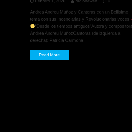
Febrero 1, 2020
radionewen
0
Andrea Andreu Muñoz y Cantoras con un Bellisimo
tema con sus Incenciarias y Revolucionarias voces
“Desde los tiempos antiguos”Autora y compositora
Andrea Andreu MuñozCantoras (de izquierda a
derecha): Patricia Carmona
Read More