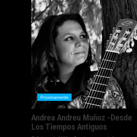
Próximamente
Andrea Andreu Muñoz -Desde
Los Tiempos Antiguos