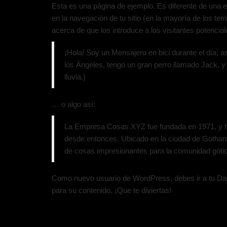
Esta es una página de ejemplo. Es diferente de una 
en la navegación de tu sitio (en la mayoría de los t
acerca de que los introduce a los visitantes potencial
¡Hola! Soy un Mensajero en bici durante el día, a
los Ángeles, tengo un gran perro llamado Jack, y
lluvia.)
… o algo así:
La Empresa Cosas XYZ fue fundada en 1971, y ha
desde entonces. Ubicado en la ciudad de Gotha
de cosas impresionantes para la comunidad góti
Como nuevo usuario de WordPress, debes ir a
tu D
para su contenido. ¡Que te diviertas!