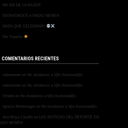
8M DÍA DE LA MUJER
BIENVENIDOS A RADIO NEWEN
NADA QUE CELEBRAR!!
We Tripantu
COMENTARIOS RECIENTES
radionewen
en
No olvidamos a l@s Asesinad@s
radionewen
en
No olvidamos a l@s Asesinad@s
Ornella
en
No olvidamos a l@s Asesinad@s
Ignacio Montenegro
en
No olvidamos a l@s Asesinad@s
Ana Moya Castillo
en
LAS NOTICIAS DEL DEPORTE EN
ADIO NEWEN